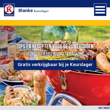
Blanke
keurslager
Tips en recepten voor de zomerdagen
KEURSLAGER BBQ INSPIRATIEMAGAZINE
Gratis verkrijgbaar bij je Keurslager