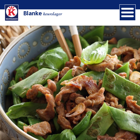
Blanke
keurslager