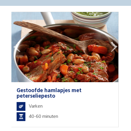
Gestoofde varkenswang met
speculaas
Varken
0-20 minuten