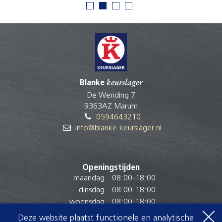
Blanke
keurslager
De Wending 7
9363AZ Marum
0594643210
info@blanke.keurslager.nl
Openingstijden
maandag
08:00
-
18:00
dinsdag
08:00
-
18:00
woensdag
08:00
-
18:00
donderdag
08:00
-
18:00
Deze website plaatst functionele en analytische