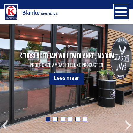
Blanke
keurslager
rum